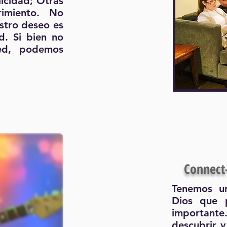
licidad; Otras
rimiento. No
stro deseo es
d. Si bien no
ed, podemos
Connect
Tenemos un
Dios que 
importan
descubrir y