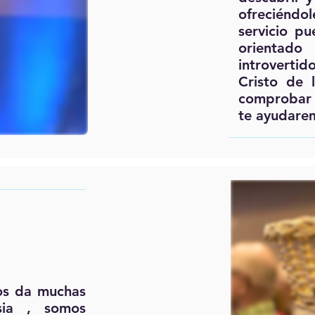
ofreciénd
servicio p
orientado
introverti
Cristo de 
comprobar 
te ayudarem
os da muchas
sia , somos