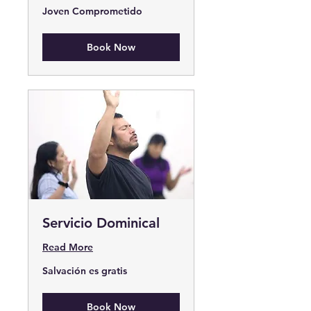
Joven
Joven Comprometido
Comprometido
Book Now
Servicio Dominical
Read More
Salvación
Salvación es gratis
es
gratis
Book Now