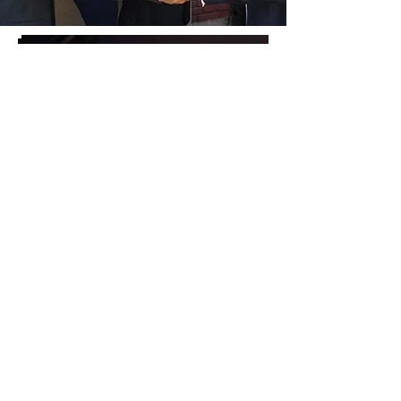
Arte Creativo
Eres un artista entonces
"Connect-Zion Creativa"
funcionaria para usted.
Tenemos oportunidades
para servir como , músicos,
coros. danza, multimedia, así
como fotógrafos y escritores.
Click aqui tu email