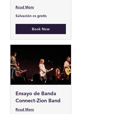
Read More
Salvación
Salvación es gratis
es
gratis
Book Now
Ensayo de Banda
Connect-Zion Band
Read More