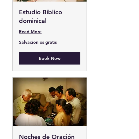
Estudio Bíblico
dominical
Read More
Salvación
Salvación es gratis
es
gratis
Book Now
Noches de Oración